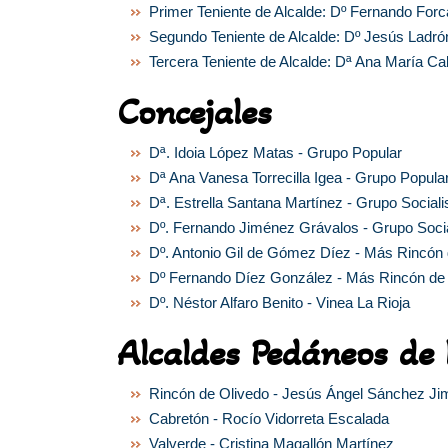
Primer Teniente de Alcalde: Dº Fernando For
Segundo Teniente de Alcalde: Dº Jesús Ladró
Tercera Teniente de Alcalde: Dª Ana María C
Concejales
Dª. Idoia López Matas - Grupo Popular
Dª Ana Vanesa Torrecilla Igea - Grupo Popula
Dª. Estrella Santana Martínez - Grupo Sociali
Dº. Fernando Jiménez Grávalos - Grupo Socia
Dº. Antonio Gil de Gómez Díez - Más Rincón 
Dº Fernando Díez González - Más Rincón d
Dº. Néstor Alfaro Benito - Vinea La Rioja
Alcaldes Pedáneos de 
Rincón de Olivedo - Jesús Ángel Sánchez J
Cabretón - Rocío Vidorreta Escalada
Valverde - Cristina Magallón Martínez