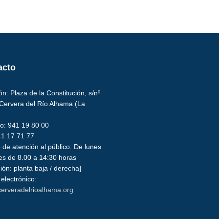
acto
ón: Plaza de la Constitución, s/nº
Cervera del Río Alhama (La
no: 941 19 80 00
41 17 71 77
 de atención al público: De lunes
es de 8.00 a 14:30 horas
ión: planta baja / derecha]
electrónico:
erveradelrioalhama.org