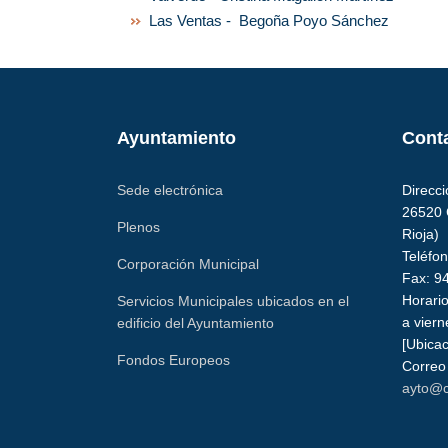
Las Ventas - Begoña Poyo Sánchez
Ayuntamiento
Cont
Sede electrónica
Direcci
26520 
Plenos
Rioja)
Teléfo
Corporación Municipal
Fax: 9
Horario
Servicios Municipales ubicados en el
a viern
edificio del Ayuntamiento
[Ubicac
Fondos Europeos
Correo 
ayto@c