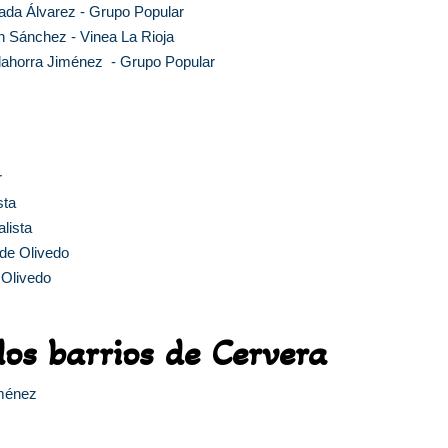
cada Álvarez - Grupo Popular
n Sánchez - Vinea La Rioja
alahorra Jiménez - Grupo Popular
r
sta
lista
de Olivedo
e Olivedo
los barrios de Cervera
iménez