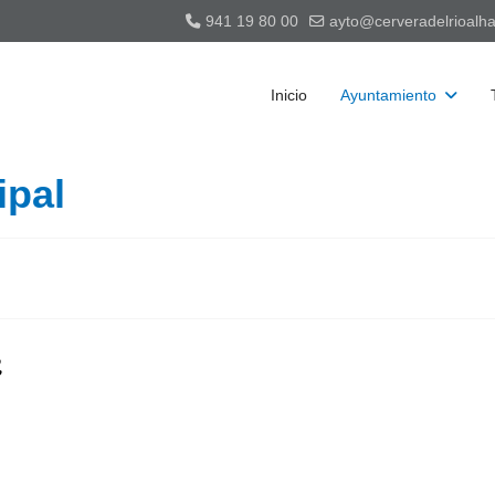
941 19 80 00
ayto@cerveradelrioalh
Inicio
Ayuntamiento
ipal
a